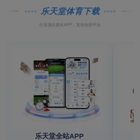
乐天堂体育下载
◈◈◈◈
◈◈◈◈
行业顶尖原生APP，支持全部平台
乐天堂全站APP