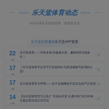
乐天堂体育动态
◈◈◈◈
◈◈◈◈
与你分享乐天堂的世界，热爱乐天堂
乐天堂近期通知
乐天堂APP更新
22
乐天堂体育——中秋专场·转盘抽大奖，赢取888元现金
礼！
/ 09
17
《乐天堂体育平台关于打击套利行为及违规账号处理的公
告》
/ 09
17
乐天堂体育官方声明——关于近期网络不实言论的严正澄清
/ 09
14
【乐天堂体育官方公告】"月满乐天堂 礼遇中秋"2025中秋
主题运营活动正式开启
/ 09