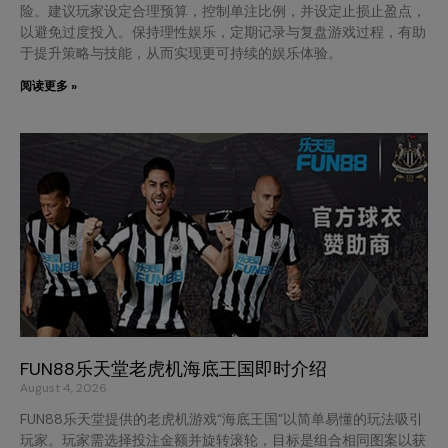
险。建议玩家设定合理预算，控制单注比例，并设定止损止盈点，
以避免过度投入。保持理性娱乐，定期记录与复盘游戏过程，有助
于提升策略与技能，从而实现更可持续的娱乐体验。
阅读更多 »
FUN88乐天堂老虎机海底王国即时介绍
August 4, 2026
FUN88乐天堂提供的老虎机游戏“海底王国”以简单易懂的玩法吸引
玩家。玩家需选择投注金额并旋转滚轮，目标是组合相同图案以获