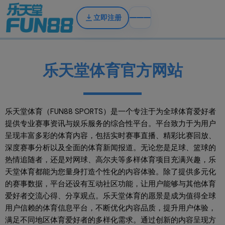
Skip
modal-check
to
立即注册
content
乐天堂体育官方网站
乐天堂体育（FUN88 SPORTS）是一个专注于为全球体育爱好者
提供专业赛事资讯与娱乐服务的综合性平台。平台致力于为用户
呈现丰富多彩的体育内容，包括实时赛事直播、精彩比赛回放、
深度赛事分析以及全面的体育新闻报道。无论您是足球、篮球的
热情追随者，还是对网球、高尔夫等多样体育项目充满兴趣，乐
天堂体育都能为您量身打造个性化的内容体验。除了提供多元化
的赛事数据，平台还设有互动社区功能，让用户能够与其他体育
爱好者交流心得、分享观点。乐天堂体育的愿景是成为值得全球
用户信赖的体育信息平台，不断优化内容品质，提升用户体验，
满足不同地区体育爱好者的多样化需求。通过创新的内容呈现方