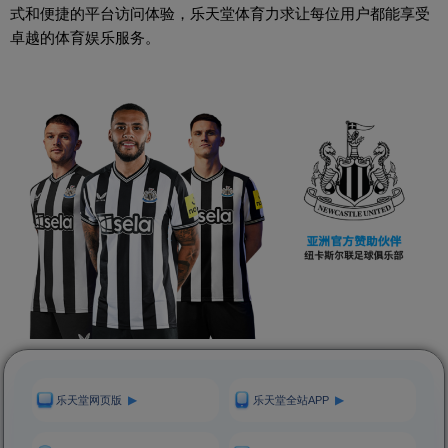
式和便捷的平台访问体验，乐天堂体育力求让每位用户都能享受
卓越的体育娱乐服务。
▶
▶
乐天堂网页版
乐天堂全站APP