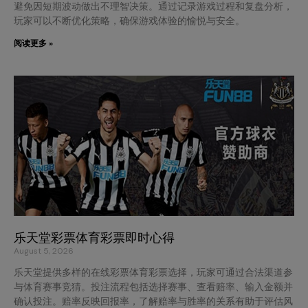
避免因短期波动做出不理智决策。通过记录游戏过程和复盘分析，
玩家可以不断优化策略，确保游戏体验的愉悦与安全。
阅读更多 »
乐天堂彩票体育彩票即时心得
August 5, 2026
乐天堂提供多样的在线彩票体育彩票选择，玩家可通过合法渠道参
与体育赛事竞猜。投注流程包括选择赛事、查看赔率、输入金额并
确认投注。赔率反映回报率，了解赔率与胜率的关系有助于评估风