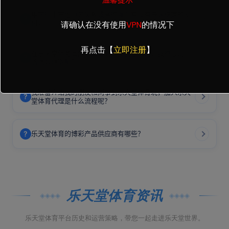
温馨提示
用银行卡充值总是失败或者很慢？有没有快速稳定的支
?
付方式
请确认在没有使用
VPN
的情况下
再点击【
立即注册
】
在乐天堂体育官网上面看到很多优惠活动，我很心动，
?
该怎么领取呢？
我准备介绍我的朋友和同事到乐天堂体育玩，加入乐天
?
堂体育代理是什么流程呢？
?
乐天堂体育的博彩产品供应商有哪些？
乐天堂体育资讯
◈◈◈◈
◈◈◈◈
乐天堂体育平台历史和运营策略，带您一起走进乐天堂世界。