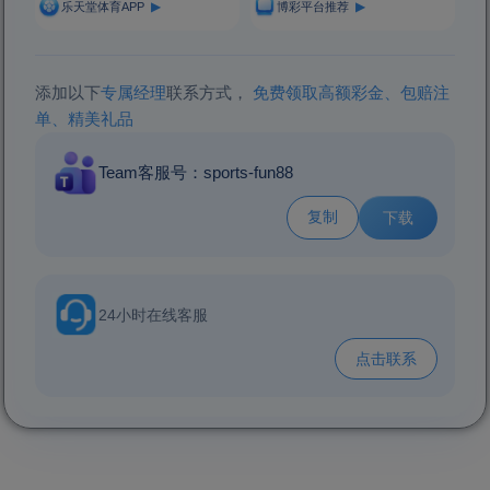
▶
▶
乐天堂体育APP
博彩平台推荐
添加以下
专属经理
联系方式，
免费领取高额彩金、包赔注
单、精美礼品
Team客服号：sports-fun88
复制
下载
24小时在线客服
点击联系