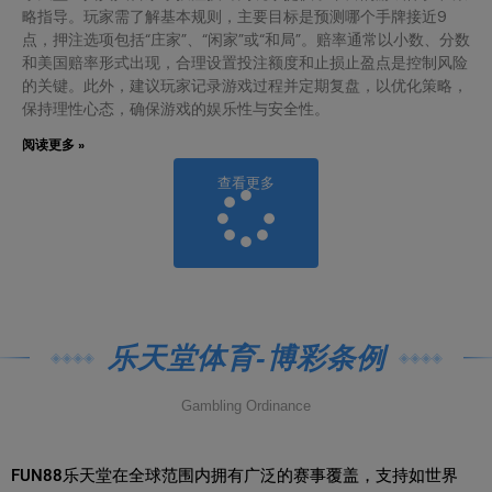
略指导。玩家需了解基本规则，主要目标是预测哪个手牌接近9
点，押注选项包括“庄家”、“闲家”或“和局”。赔率通常以小数、分数
和美国赔率形式出现，合理设置投注额度和止损止盈点是控制风险
的关键。此外，建议玩家记录游戏过程并定期复盘，以优化策略，
保持理性心态，确保游戏的娱乐性与安全性。
阅读更多 »
查看更多
乐天堂体育-博彩条例
◈◈◈◈
◈◈◈◈
Gambling Ordinance
FUN88乐天堂在全球范围内拥有广泛的赛事覆盖，支持如世界