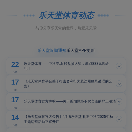
乐天堂体育动态
◈◈◈◈
◈◈◈◈
与你分享乐天堂的世界，热爱乐天堂
乐天堂近期通知
乐天堂APP更新
22
乐天堂体育——中秋专场·转盘抽大奖，赢取888元现金
礼！
/ 09
17
《乐天堂体育平台关于打击套利行为及违规账号处理的公
告》
/ 09
17
乐天堂体育官方声明——关于近期网络不实言论的严正澄清
/ 09
14
【乐天堂体育官方公告】"月满乐天堂 礼遇中秋"2025中秋
主题运营活动正式开启
/ 09