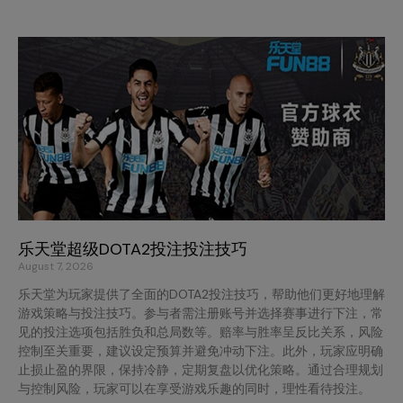
乐天堂超级DOTA2投注投注技巧
August 7, 2026
乐天堂为玩家提供了全面的DOTA2投注技巧，帮助他们更好地理解
游戏策略与投注技巧。参与者需注册账号并选择赛事进行下注，常
见的投注选项包括胜负和总局数等。赔率与胜率呈反比关系，风险
控制至关重要，建议设定预算并避免冲动下注。此外，玩家应明确
止损止盈的界限，保持冷静，定期复盘以优化策略。通过合理规划
与控制风险，玩家可以在享受游戏乐趣的同时，理性看待投注。