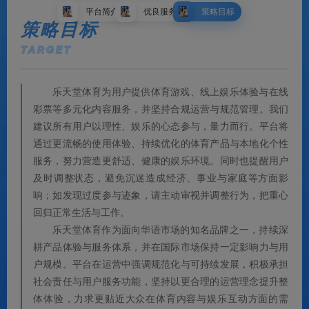
平台简介
优良服务
策略目标
策略目标
TARGET
乐天堂体育为用户提供体育游戏、线上娱乐体验与在线
彩票等多元化内容服务，并坚持合规运营与规范管理。我们
建议所有用户以理性、娱乐的心态参与，量力而行。平台将
通过更流畅的使用体验、持续优化的体育产品与本地化个性
服务，努力营造更舒适、健康的娱乐环境。同时也提醒用户
及时调整状态，避免沉迷造成经济、事业与家庭等方面影
响；如发现过度参与迹象，请主动审视并调整行为，把重心
回归正常生活与工作。
乐天堂体育作为面向华语市场的知名品牌之一，持续深
耕产品体验与服务体系，并在国际市场保持一定影响力与用
户规模。平台在运营中强调规范化与可持续发展，积极承担
社会责任与用户服务功能，坚持以更合理的运营理念提升整
体体验，力求更贴近大众在体育内容与娱乐互动方面的需