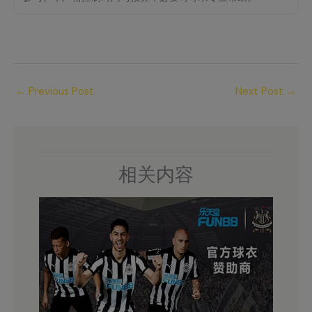
←
Previous Post
Next Post
→
相关内容