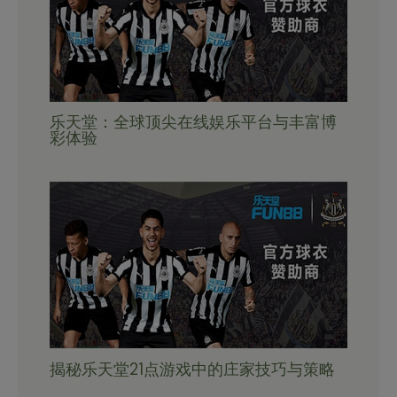
乐天堂：全球顶尖在线娱乐平台与丰富博
彩体验
揭秘乐天堂21点游戏中的庄家技巧与策略