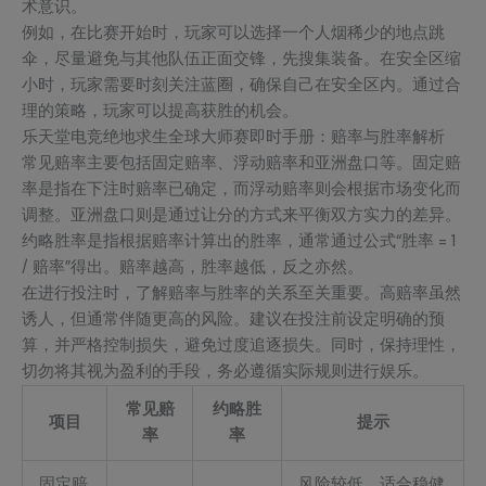
术意识。
例如，在比赛开始时，玩家可以选择一个人烟稀少的地点跳
伞，尽量避免与其他队伍正面交锋，先搜集装备。在安全区缩
小时，玩家需要时刻关注蓝圈，确保自己在安全区内。通过合
理的策略，玩家可以提高获胜的机会。
乐天堂电竞绝地求生全球大师赛即时手册：赔率与胜率解析
常见赔率主要包括固定赔率、浮动赔率和亚洲盘口等。固定赔
率是指在下注时赔率已确定，而浮动赔率则会根据市场变化而
调整。亚洲盘口则是通过让分的方式来平衡双方实力的差异。
约略胜率是指根据赔率计算出的胜率，通常通过公式“胜率 = 1
/ 赔率”得出。赔率越高，胜率越低，反之亦然。
在进行投注时，了解赔率与胜率的关系至关重要。高赔率虽然
诱人，但通常伴随更高的风险。建议在投注前设定明确的预
算，并严格控制损失，避免过度追逐损失。同时，保持理性，
切勿将其视为盈利的手段，务必遵循实际规则进行娱乐。
常见赔
约略胜
项目
提示
率
率
固定赔
风险较低，适合稳健