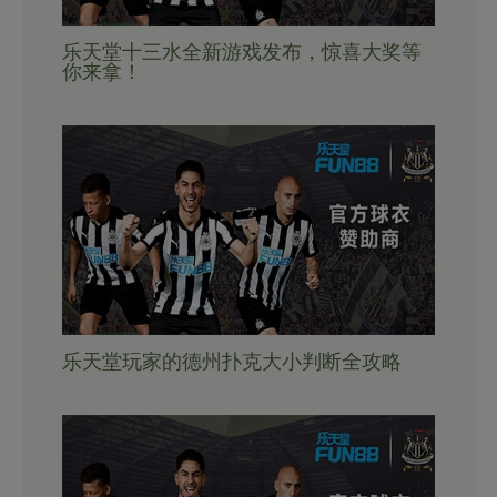
乐天堂十三水全新游戏发布，惊喜大奖等
你来拿！
乐天堂玩家的德州扑克大小判断全攻略