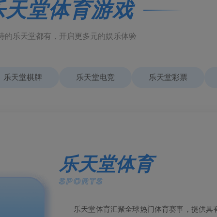
乐天堂体育游戏
具吸引力的回馈体验；相关返奖与优惠力度以
不仅是提供服务的企业，更强调用户服务与
待的乐天堂都有，开启更多元的娱乐体验
并参与各类优惠活动。建议理性娱乐，量力
乐天堂棋牌
乐天堂电竞
乐天堂彩票
乐天堂体育
SPORTS
乐天堂体育汇聚全球热门体育赛事，提供具