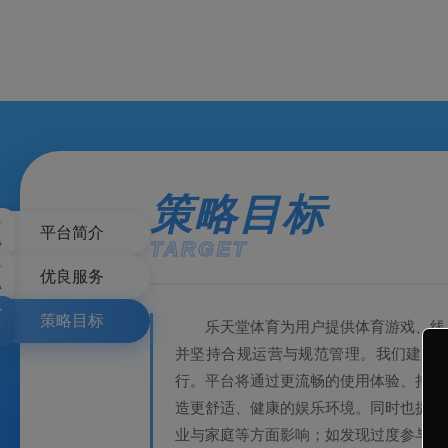
策略目标
平台简介
TARGET
优良服务
策略目标
乐天堂体育为用户提供体育游戏、线
并坚持合规运营与规范管理。我们建议
行。平台将通过更流畅的使用体验、持续
造更舒适、健康的娱乐环境。同时也提醒
业与家庭等方面影响；如发现过度参与迹