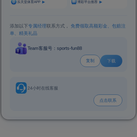
▶
▶
乐天堂体育APP
博彩平台推荐
添加以下
专属经理
联系方式，
免费领取高额彩金、包赔注
单、精美礼品
Team客服号：sports-fun88
复制
下载
24小时在线客服
点击联系