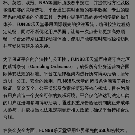
杯、英超、欧冠、NBA等国际顶级赛事投注，并提供地方性及区
域性联赛的竞猜选项。平台通过实时更新的赛事数据、专业的赔
率系统和精准的分析工具，为用户提供可靠的参考和便捷的操作
体验。FUN88乐天堂采用国际领先的投注系统，确保投注过程稳
定流畅，同时不断优化用户界面，让每一次点击都更加高效顺
畅。平台还特别注重移动端体验，使用户能够随时随地轻松访问
并享受体育娱乐的乐趣。
为了保证平台的合法性与公正性，FUN88乐天堂严格遵守各地区
的赌博条例（Gambling Ordinance），确保所有业务运营符合国
际博彩法规的标准。平台在法律框架内进行所有博彩活动，坚守
透明、公正、安全的原则。FUN88乐天堂的赌博条例涵盖了身份
验证、资金安全、公平博彩及负责任博彩等核心领域，旨在为所
有用户营造一个安全可信的娱乐环境。平台仅允许达到法定年龄
的用户注册与参与博彩活动，通过多重身份验证机制防止未成年
人参与，并依据当地法规定期更新相关政策，确保平台持续合法
合规。
在资金安全方面，FUN88乐天堂采用业界领先的SSL加密技术，