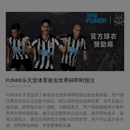
FUN88乐天堂体育射击世界杯即时投注
August 6, 2026
FUN88乐天堂提供了体育射击世界杯即时投注的全新体验，用户需
注册并实名认证后参与投注。投注流程包括选择比赛、选手及输入
投注额，赔率形式有十进制、分数和美式，用户需根据赔率计算胜
率并合理控制风险。建议设定预算和止损止盈，保持理性娱乐，避
免过度投入。通过合理的投注策略与自我管理，用户可以提升参与
感，同时降低风险，享受赛事的乐趣。