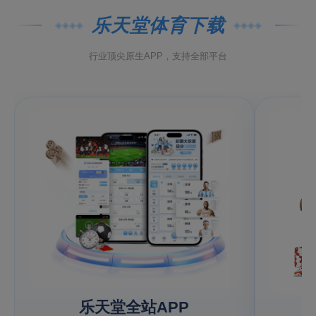
乐天堂体育下载
◈◈◈◈
◈◈◈◈
行业顶尖原生APP，支持全部平台
乐天堂全站APP