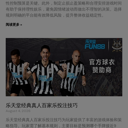
性控制预算是关键。此外，制定止损止盈策略和合理安排游戏时间
有助于保持理性娱乐，避免因情绪波动而做出不理智的决策。选择
规则明确的平台能有效降低风险，提升整体收益稳定性。
阅读更多 »
乐天堂经典真人百家乐投注技巧
August 4, 2026
乐天堂经典真人百家乐投注技巧为玩家提供了丰富的游戏体验和策
略指导。玩家需了解基本规则，主要目标是预测哪个手牌接近9