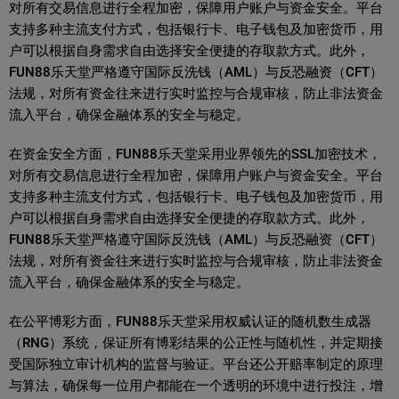
对所有交易信息进行全程加密，保障用户账户与资金安全。平台
支持多种主流支付方式，包括银行卡、电子钱包及加密货币，用
户可以根据自身需求自由选择安全便捷的存取款方式。此外，
FUN88乐天堂严格遵守国际反洗钱（AML）与反恐融资（CFT）
法规，对所有资金往来进行实时监控与合规审核，防止非法资金
流入平台，确保金融体系的安全与稳定。
在资金安全方面，FUN88乐天堂采用业界领先的SSL加密技术，
对所有交易信息进行全程加密，保障用户账户与资金安全。平台
支持多种主流支付方式，包括银行卡、电子钱包及加密货币，用
户可以根据自身需求自由选择安全便捷的存取款方式。此外，
FUN88乐天堂严格遵守国际反洗钱（AML）与反恐融资（CFT）
法规，对所有资金往来进行实时监控与合规审核，防止非法资金
流入平台，确保金融体系的安全与稳定。
在公平博彩方面，FUN88乐天堂采用权威认证的随机数生成器
（RNG）系统，保证所有博彩结果的公正性与随机性，并定期接
受国际独立审计机构的监督与验证。平台还公开赔率制定的原理
与算法，确保每一位用户都能在一个透明的环境中进行投注，增