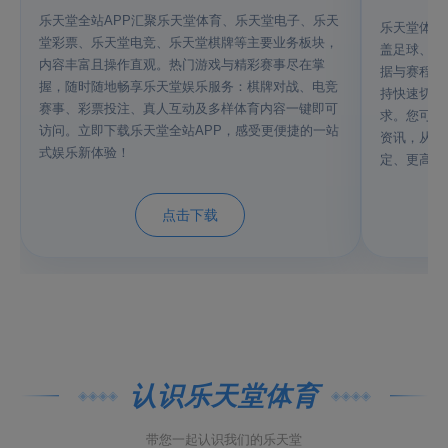
乐天堂全站APP汇聚乐天堂体育、乐天堂电子、乐天
乐天堂体育
堂彩票、乐天堂电竞、乐天堂棋牌等主要业务板块，
盖足球、篮
内容丰富且操作直观。热门游戏与精彩赛事尽在掌
据与赛程信
握，随时随地畅享乐天堂娱乐服务：棋牌对战、电竞
持快速切换
赛事、彩票投注、真人互动及多样体育内容一键即可
求。您可以
访问。立即下载乐天堂全站APP，感受更便捷的一站
资讯，从浏
式娱乐新体验！
定、更高效
点击下载
认识乐天堂体育
◈◈◈◈
◈◈◈◈
带您一起认识我们的乐天堂