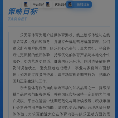
平台简介
优良服务
策略目标
策略目标
TARGET
乐天堂体育为用户提供体育游戏、线上娱乐体验与在线
彩票等多元化内容服务，并坚持合规运营与规范管理。我们
建议所有用户以理性、娱乐的心态参与，量力而行。平台将
通过更流畅的使用体验、持续优化的体育产品与本地化个性
服务，努力营造更舒适、健康的娱乐环境。同时也提醒用户
及时调整状态，避免沉迷造成经济、事业与家庭等方面影
响；如发现过度参与迹象，请主动审视并调整行为，把重心
回归正常生活与工作。
乐天堂体育作为面向华语市场的知名品牌之一，持续深
耕产品体验与服务体系，并在国际市场保持一定影响力与用
户规模。平台在运营中强调规范化与可持续发展，积极承担
社会责任与用户服务功能，坚持以更合理的运营理念提升整
体体验，力求更贴近大众在体育内容与娱乐互动方面的需