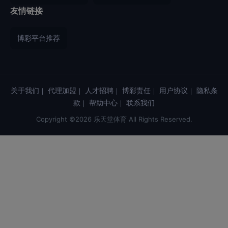
友情链接
博彩平台推荐
关于我们
代理加盟
人才招聘
博彩责任
用户协议
隐私条
｜
｜
｜
｜
｜
款
帮助中心
联系我们
｜
｜
Copyright ©2026 乐天堂体育 All Rights Reserved.