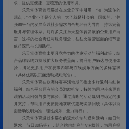
求，提供更便捷、更稳定的使用环境。
乐天堂体育管理层曾在企业分享中引用一句广为流传的
观点："企业小了是个人的，大了就是社会的、国家的。"并
强调平台的发展应以社会需求与合规经营为导向，持续完善
服务与管理体系。对许多关注乐天堂体育发展的企业用户而
言，这样的社会责任与服务理念，往往比运营层面的细节更
值得深思与长期践行。
乐天堂体育推出更具竞争力的优惠活动与福利政策，结
合品牌影响力持续扩大服务覆盖面，提升用户触达与使用体
验，满足更多用户在赛事内容与在线娱乐方面的多样需求
（具体优惠以页面活动规则为准）。
乐天堂体育在欧洲杯赛事活动期间推出多样返利与红包
福利，结合平台原有的会员激励机制，持续为用户带来更直
观的活动回馈与参与体验。通过清晰的活动规则与稳定的服
务支持，帮助用户更便捷地获取优惠与奖励回馈（具体以页
面活动说明为准，理性娱乐、量力而行）。
乐天堂体育通过多层次的返水机制与返利活动（如日常
返水、节日加码等），结合站内红利与VIP权益，为用户提