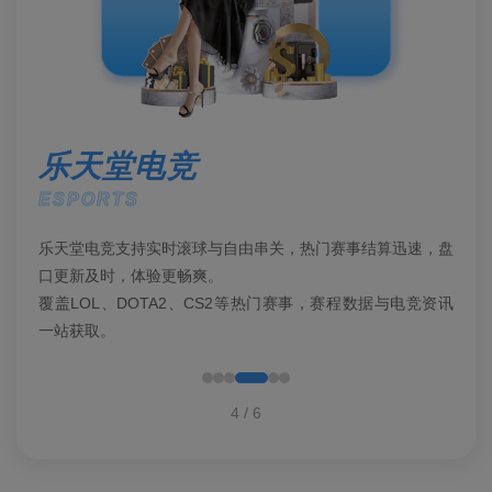
乐天堂电竞
ESPORTS
乐天堂电竞支持实时滚球与自由串关，热门赛事结算迅速，盘
口更新及时，体验更畅爽。
覆盖LOL、DOTA2、CS2等热门赛事，赛程数据与电竞资讯
一站获取。
4
/ 6