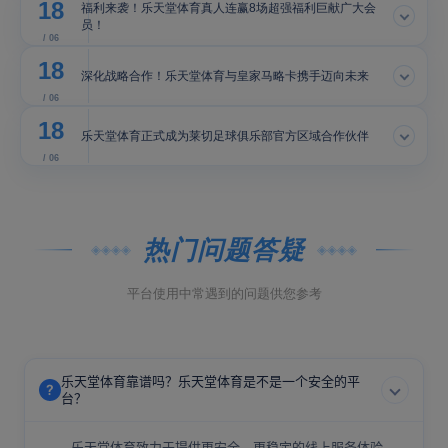
18
福利来袭！乐天堂体育真人连赢8场超强福利巨献广大会
员！
/ 06
18
深化战略合作！乐天堂体育与皇家马略卡携手迈向未来
/ 06
18
乐天堂体育正式成为莱切足球俱乐部官方区域合作伙伴
/ 06
热门问题答疑
◈◈◈◈
◈◈◈◈
平台使用中常遇到的问题供您参考
乐天堂体育靠谱吗？乐天堂体育是不是一个安全的平
?
台？
乐天堂体育致力于提供更安全、更稳定的线上服务体验，